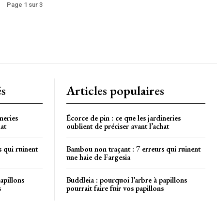
Page 1 sur 3
és
Articles populaires
neries
Écorce de pin : ce que les jardineries
hat
oublient de préciser avant l’achat
 qui ruinent
Bambou non traçant : 7 erreurs qui ruinent
une haie de Fargesia
apillons
Buddleia : pourquoi l’arbre à papillons
s
pourrait faire fuir vos papillons